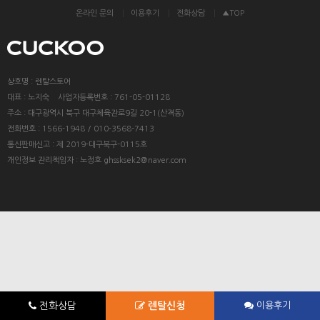
온라인 문의
이용후기
전화상담
▲TOP
상호명 : 렌탈스토어
대표 : 노지숙 사업자등록번호 : 761-05-01128
주소 : 대구광역시 북구 대구체육관로9길 20-1(산격동)
전화번호 : 1566-1948 / 010-3568-7413
통신판매신고 : 제 2019-대구북구-0115호
개인정보 관리책임자 : 노정호 ghssksek2@naver.com
전화상담
렌탈신청
이용후기