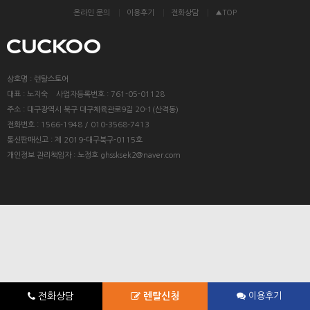
온라인 문의
이용후기
전화상담
▲TOP
상호명 : 렌탈스토어
대표 : 노지숙 사업자등록번호 : 761-05-01128
주소 : 대구광역시 북구 대구체육관로9길 20-1(산격동)
전화번호 : 1566-1948 / 010-3568-7413
통신판매신고 : 제 2019-대구북구-0115호
개인정보 관리책임자 : 노정호 ghssksek2@naver.com
전화상담
렌탈신청
이용후기