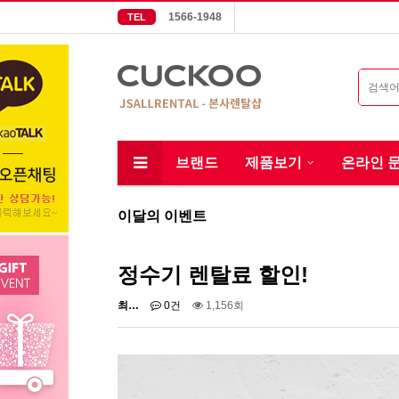
1566-1948
TEL
브랜드
제품보기
온라인 
이달의 이벤트
정수기 렌탈료 할인!
최…
0건
1,156회