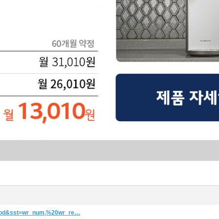
=prod&sst=wr_num,%20wr_re…