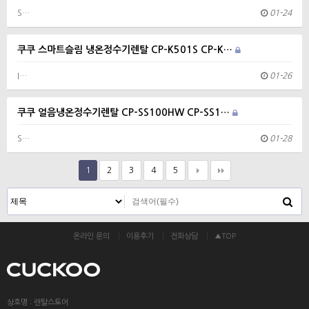
S…
01-24
쿠쿠 스마트슬림 냉온정수기렌탈 CP-K501S CP-K…
I…
01-26
쿠쿠 얼음냉온정수기렌탈 CP-SS100HW CP-SS1…
S…
01-28
1
2
3
4
5
온라인 문의
이용후기
전화상담
▲TOP
상호명 : 렌탈스토어