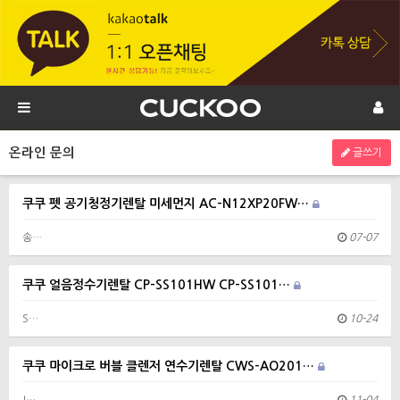
온라인 문의
글쓰기
쿠쿠 펫 공기청정기렌탈 미세먼지 AC-N12XP20FW…
송…
07-07
쿠쿠 얼음정수기렌탈 CP-SS101HW CP-SS101…
S…
10-24
쿠쿠 마이크로 버블 클렌저 연수기렌탈 CWS-AO201…