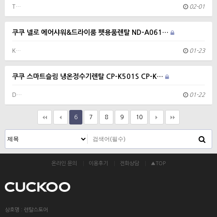
T…
02-01
쿠쿠 넬로 에어샤워&드라이룸 펫용품렌탈 ND-A061…
K…
01-23
쿠쿠 스마트슬림 냉온정수기렌탈 CP-K501S CP-K…
D…
01-22
6
7
8
9
10
온라인 문의
이용후기
전화상담
▲TOP
상호명 : 렌탈스토어