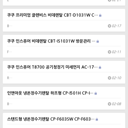
Z…
02-21
쿠쿠 프리미엄 클렌비스 비데렌탈 CBT-D1031W C…
B…
02-17
쿠쿠 인스퓨어 비데렌탈 CBT-IS1031W 방문관리 …
F…
02-11
쿠쿠 인스퓨어 T8700 공기청정기 미세먼지 AC-17…
R…
02-10
인앤아웃 냉온정수기렌탈 하프형 CP-I501H CP-I…
B…
02-08
스탠드형 냉온정수기렌탈 CP-F603SW CP-F603…