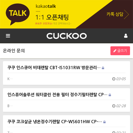
온라인 문의
글쓰기
쿠쿠 인스큐어 비데렌탈 CBT-IS1031RW 방문관리…
K…
03-05
인스퓨어솔루션 워터클린 전용 필터 정수기필터렌탈 CP…
B…
02-28
쿠쿠 코크살균 냉온정수기렌탈 CP-WS601HW CP-…