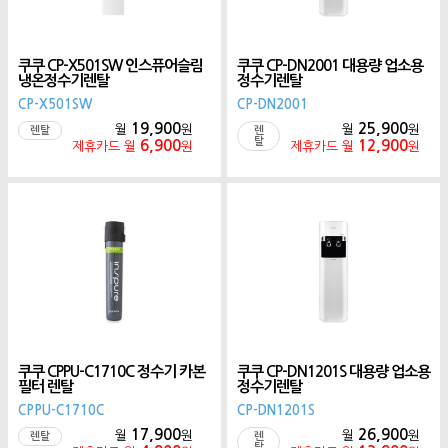
쿠쿠 CP-X501SW 인스퓨어슬림
쿠쿠 CP-DN2001 대용량 업소용
냉온정수기렌탈
정수기렌탈
CP-X501SW
CP-DN2001
19,900
25,900
월
원
월
원
렌탈
렌
탈
6,900
12,900
제휴카드 월
원
제휴카드 월
원
쿠쿠 CPPU-C1710C 정수기 카본
쿠쿠 CP-DN1201S 대용량 업소용
필터 렌탈
정수기렌탈
CPPU-C1710C
CP-DN1201S
17,900
26,900
월
원
월
원
렌탈
렌
탈