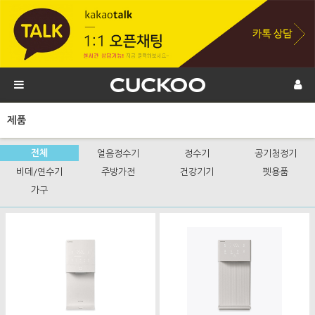
제품
전체
얼음정수기
정수기
공기청정기
비데/연수기
주방가전
건강기기
펫용품
가구