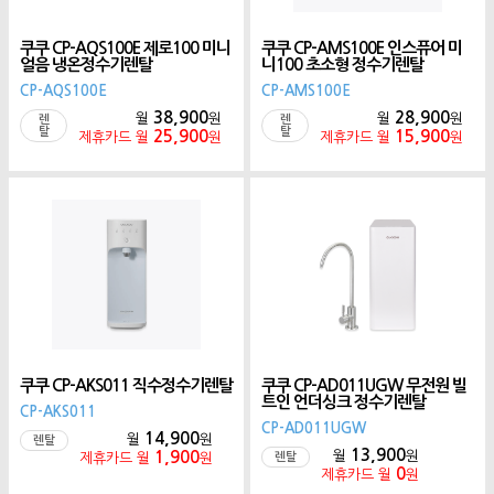
쿠쿠 CP-AQS100E 제로100 미니
쿠쿠 CP-AMS100E 인스퓨어 미
얼음 냉온정수기렌탈
니100 초소형 정수기렌탈
CP-AQS100E
CP-AMS100E
38,900
28,900
월
원
월
원
렌
렌
탈
탈
25,900
15,900
제휴카드 월
원
제휴카드 월
원
쿠쿠 CP-AKS011 직수정수기렌탈
쿠쿠 CP-AD011UGW 무전원 빌
트인 언더싱크 정수기렌탈
CP-AKS011
CP-AD011UGW
14,900
월
원
렌탈
13,900
1,900
월
원
제휴카드 월
원
렌탈
0
제휴카드 월
원