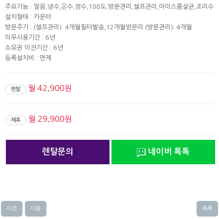
주요기능 : 얼음,냉수,온수,정수,100도,방문관리,셀프관리,아이스룸살균,조리수
설치형태 : 카운터
방문주기 : (셀프관리): 4개월필터발송,12개월방문리 (방문관리): 4개월
의무사용기간 : 6년
소유권 이전기간 : 6년
등록설치비 : 면제
월 42,900원
렌탈
월 29,900원
제휴
렌탈문의
네이버 톡톡
이전
다음
목록