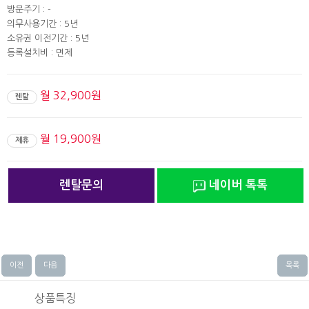
방문주기 : -
의무사용기간 : 5년
소유권 이전기간 : 5년
등록설치비 : 면제
월 32,900원
렌탈
월 19,900원
제휴
렌탈문의
네이버 톡톡
이전
다음
목록
상품특징