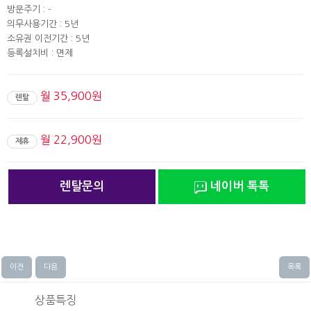
방문주기 : -
의무사용기간 : 5년
소유권 이전기간 : 5년
등록설치비 : 면제
월 35,900원
렌탈
월 22,900원
제휴
렌탈문의
네이버 톡톡
이전
다음
목록
상품특징