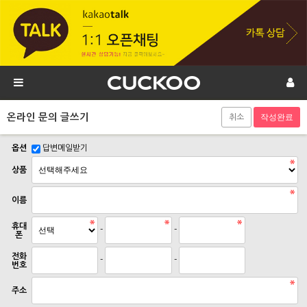
온라인 문의 글쓰기
취소
옵션
답변메일받기
상품
이름
휴대
-
-
폰
전화
-
-
번호
주소